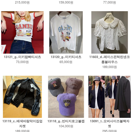
215,000원
159,000원
77,000원
13121_g..미키랍빠티셔츠
13120_g..미키티셔츠
11603_d..레이스핀턱린넨크
73,000원
65,000원
롭블라우스
189,000원
13119_c..배색바람막이집업
13118_g..빈티지로고볼캡
13091_t..오버사이즈블랙자
104,000원
자켓
켓
189,000원
295,000원