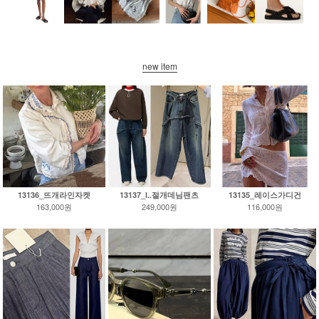
new item
13136_뜨개라인자켓
13137_l..절개데님팬츠
13135_레이스가디건
163,000원
249,000원
116,000원