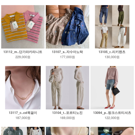
13112_m..단가라카라니트
13107_s..자수아노락
13105_r..리키팬츠
229,000원
177,000원
130,000원
13117_c..cd목걸이
13104_t..포르티노진
13094_p..핑크스트티셔츠
187,000원
169,000원
122,000원