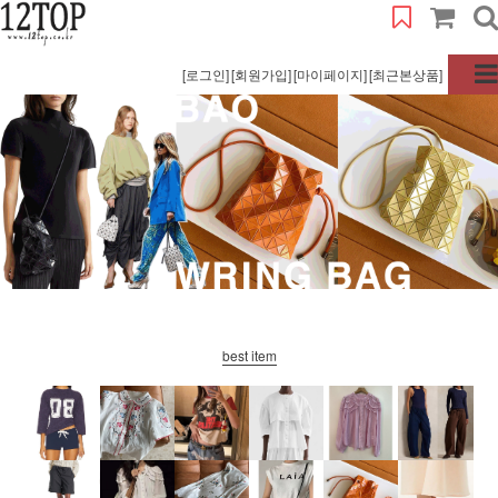
[로그인]
[회원가입]
[마이페이지]
[최근본상품]
best item