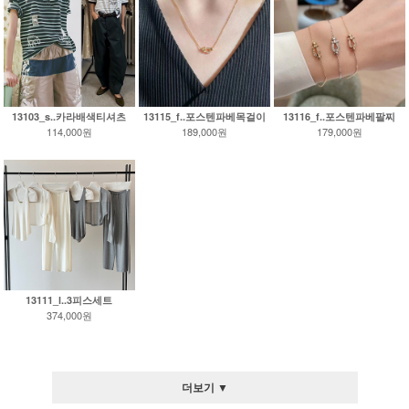
13103_s..카라배색티셔츠
13115_f..포스텐파베목걸이
13116_f..포스텐파베팔찌
114,000원
189,000원
179,000원
13111_l..3피스세트
374,000원
더보기 ▼