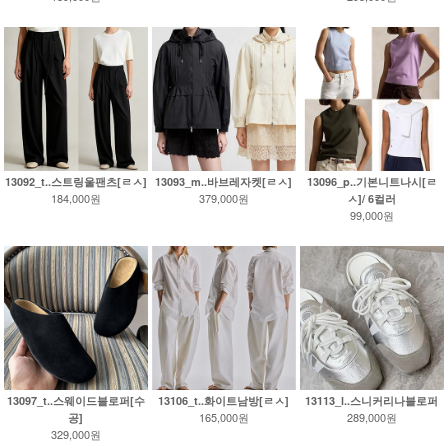
13092_t..스트링울팬츠[ㄹㅅ]
13093_m..바브레자켓[ㄹㅅ]
13096_p..기본니트나시[ㄹ
184,000원
379,000원
ㅅ]/ 6컬러
99,000원
13097_t..스웨이드블로퍼[수
13106_t..화이트남방[ㄹㅅ]
13113_l..스니커리나블로퍼
165,000원
289,000원
공]
329,000원