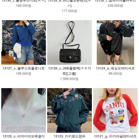
13130_t..롤링루즈니트[ㄹㅅ]
13129_a..파스텔코튼팬츠[ㄹ
13128_l..엠파이어블라우스
169,000원
239,000원
ㅅ]
177,000원
13127_c..블루스트폴로니트
13126_c..26B플랩백[ㅈㅍ가
13124_a..워싱오버티셔츠
195,000원
99,000원
죽][고퀄]
1,599,000원
13125_c..비마이러브목걸이
13123_카키윈드점퍼
13121_g..미키라글란티셔츠