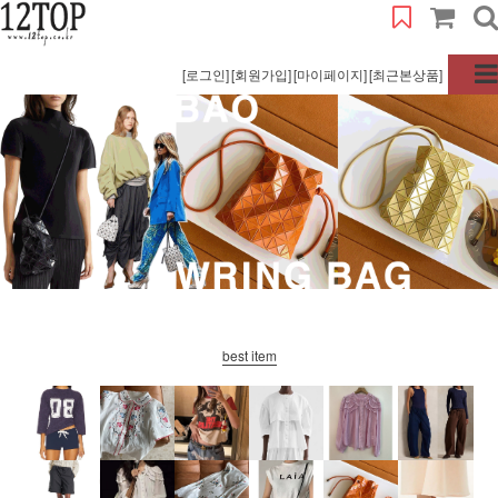
[로그인]
[회원가입]
[마이페이지]
[최근본상품]
best item