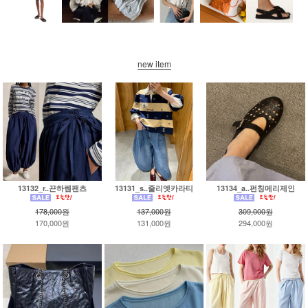
new item
13132_r..끈하렘팬츠
13131_s..줄리엣카라티
13134_a..펀칭메리제인
178,000원
137,000원
309,000원
170,000원
131,000원
294,000원