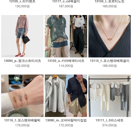
13105_r..리키팬츠
13117_c..cd목걸이
13104_t..포르티노진
130,000원
187,000원
169,000원
13094_p..핑크스트티셔츠
13103_s..카라배색티셔츠
13115_f..포스텐파베목걸이
122,000원
114,000원
189,000원
13116_f..포스텐파베팔찌
13090_m..오버바람막이집업
13111_l..3피스세트
179,000원
172,000원
374,000원