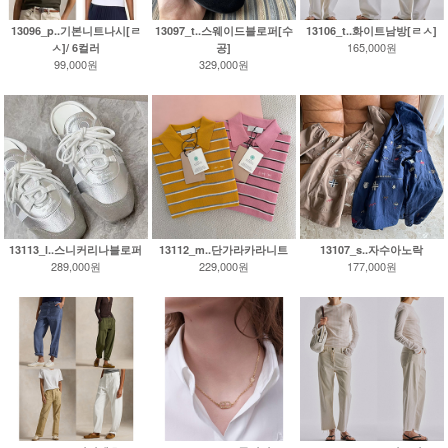
13096_p..기본니트나시[ㄹ
13097_t..스웨이드블로퍼[수
13106_t..화이트남방[ㄹㅅ]
165,000원
ㅅ]/ 6컬러
공]
99,000원
329,000원
13113_l..스니커리나블로퍼
13112_m..단가라카라니트
13107_s..자수아노락
289,000원
229,000원
177,000원