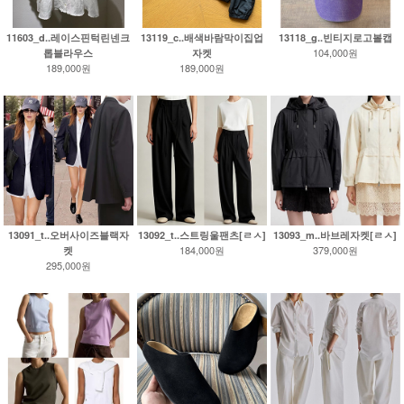
11603_d..레이스핀턱린넨크
13119_c..배색바람막이집업
13118_g..빈티지로고볼캡
104,000원
롭블라우스
자켓
189,000원
189,000원
13091_t..오버사이즈블랙자
13092_t..스트링울팬츠[ㄹㅅ]
13093_m..바브레자켓[ㄹㅅ]
184,000원
379,000원
켓
295,000원