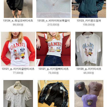
13124_a..워싱오버티셔츠
13125_c..비마이러브목걸이
13123_카키윈드점퍼
99,000원
215,000원
159,000원
13121_g..미키라글란티셔츠
13121_g..미키랍빠티셔츠
13120_g..미키티셔츠
77,000원
73,000원
65,000원