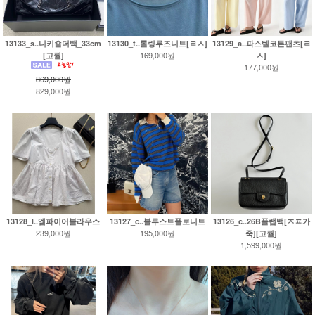
13133_s..니키숄더백_33cm
13130_t..롤링루즈니트[ㄹㅅ]
13129_a..파스텔코튼팬츠[ㄹ
169,000원
[고퀄]
ㅅ]
177,000원
869,000원
829,000원
13128_l..엠파이어블라우스
13127_c..블루스트폴로니트
13126_c..26B플랩백[ㅈㅍ가
239,000원
195,000원
죽][고퀄]
1,599,000원