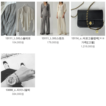
13111_l..3피스볼레로
13111_l..3피스팬츠
13114_c..빅로고플랩백[ㅈㅍ
104,000원
179,000원
가죽][고퀄]
1,219,000원
13098_c..타이니팔찌
334,000원