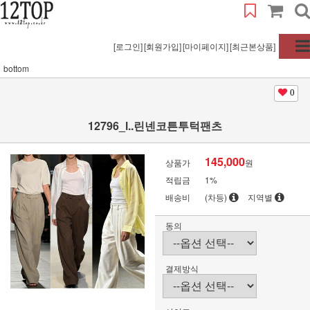
[로그인]
[회원가입]
[마이페이지]
[최근본상품]
bottom
0
12796_l..린넨코튼투턱팬츠
145,000
상품가
원
적립금
1%
배송비
(차등)
지역별
동의
결제방식