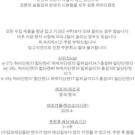
코튼의 실용성과 린넨의 시원함을 모두 갖춘 와이드팬츠
모든 수입 제품들 평균 입고 기간(2~4주)보다 오래 걸리는 경우 많습니다.
아주 가끔 현지 사정에 따라 2달이 걸리는 경우도 있습니다.
꼭 숙지하시고 주문 부탁드립니다.
입고지연으로 인한 주문취소 절대 불가합니다.
사이즈(cm)
s(~27): 허리단면33 힙단면47 허벅지단면35 밑위길이34.5 총장99 밑단단면32
m(~28).: 허리단면35 힙단면49 허벅지단면36 밑위길이35 총장100 밑단단면
32.5.
l(~29):
허리단면37 힙단면51 허벅지단면37 밑위길이35.5 총장101 밑단단면33
제조자/제조국
중국/중국
제조연월(첫리오더기준)
2026.4~
주문후 예상 배송기간
2~3주
(수입보세상품은 변수가 많아 예상일보다 많이 지연될 수 있으며, 주문 후 품절