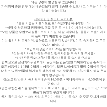
되는 상황이 발생할 수 있습니다.)
(타이밍이 좋은 경우 예상 배송일보다 빨리 배송될 수 있으나 그 여부는 미리 파
악 불가능합니다.)
세탁방법및 취급시 주의사항
*모든 의류는 기본적으로 드라이클리닝 하셔야합니다.
*세탁 후 착용하길 권장하며, 색깔 옷은 꼭 분리하여 세탁하셔야 합니다.
*모든 상품은 수입보세상품으로서 바느질, 마감, 좌우대칭.. 등등이 브랜드에 비
해 눈에 띄게 미흡할 수 있습니다.
이는 퀄리티의 문제이며, 불량으로 분류되지 않습니다. 이 점 숙지하시고 주문
주시기 바랍니다.
*수입보세상품으로서 AS는 불가능합니다.
*상단 공지 내용과 하단 주문전 필독사항을 꼭 숙지해 주세요~
*하단 주문취소/교환/반품 공지내용을 꼭 숙지해 주세요~
법칙상으로 공정거래위원회에서 규정하는 반품/교환 가이드라인을 준수하나
모든 상품이 1:1 개별 수입되는 상품이며, 일반 보세상품과 달리 수입상품 특성
상 취소/교환/반품이 불가능한 경우가 많으며, 주문취소/교환/반품시 해외 운송
비가 청구됩니다.
_취소/교환/반품 시 해외왕복배송비 14,000원 + 국내왕복배송비 6,000원이 청
구됩니다.
(상품 수령전 취소를 한다해도 이미 해외에서 물건이 국내로 유입되고 있으므로
반품과 동일한 구조가 됩니다.)
공지 확인과 숙지는 소비자의 의무이며, 권리이니 꼭 숙지 후 주문 주시기 바랍
니다.