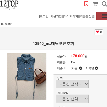
[로그인]
[회원가입]
[마이페이지]
[최근본상품]
outwear
0
12940_m..데님오픈조끼
178,000
상품가
원
적립금
1%
배송비
(차등)
지역별
동의
결제방식