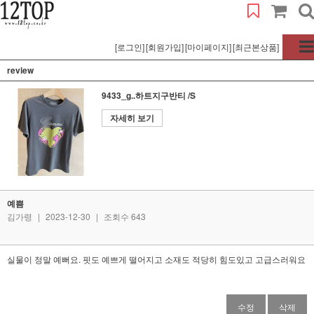
[로그인]
[회원가입]
[마이페이지]
[최근본상품]
review
9433_g..하트지구반티 /S
자세히 보기
예쁨
김가령
|
2023-12-30
|
조회수 643
실물이 정말 예뻐요. 핏도 예쁘게 떨어지고 소재도 적당히 힘도있고 고급스러워요
수정
삭제