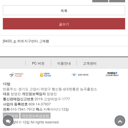
목록
글쓰기
[9433_g..하트지구반티...]
예쁨
PC 버전
이용안내
고객센터
12탑
반품주소: 경기도 고양시 덕양구 행신동 cj대한통운 능곡출장소
대표
정영진
개인정보책임자
정영진
통신판매업신고번호
2019-고양덕양구-1777
사업자 등록번호
609-14-37937
전화
010-7941-7912
팩스
카톡아이디:12탑
이용약관
개인정보취급방침
Copyright © 12탑 All rights reserved.