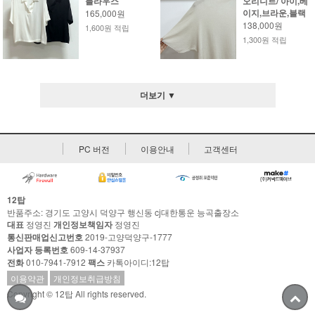
블라우스
오리니트/ 아이,베
이지,브라운,블랙
165,000원
138,000원
1,600원 적립
1,300원 적립
더보기 ▼
PC 버전
이용안내
고객센터
12탑
반품주소: 경기도 고양시 덕양구 행신동 cj대한통운 능곡출장소
대표
정영진
개인정보책임자
정영진
통신판매업신고번호
2019-고양덕양구-1777
사업자 등록번호
609-14-37937
전화
010-7941-7912
팩스
카톡아이디:12탑
이용약관
개인정보취급방침
Copyright © 12탑 All rights reserved.