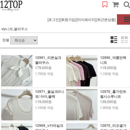
[로그인]
[회원가입]
[마이페이지]
[최근본상품]
vip니트,블라우스
정렬
12991_리본실크
12990_여름반목
블라우스
니트
179,000원
119,000원
1,700원 적립
1,100원 적립
12971_울실크U니
12970_홀가먼트
트/ 아이,블랙
펄시스루니트
119,000원
139,000원
1,100원 적립
1,300원 적립
12969_v카라실크
12875_리오셀가